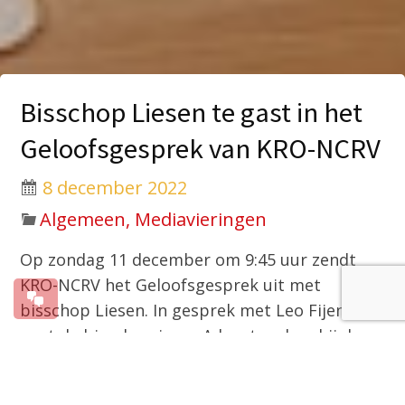
Bisschop Liesen te gast in het
Geloofsgesprek van KRO-NCRV
8 december 2022
Algemeen, Mediavieringen
Op zondag 11 december om 9:45 uur zendt
KRO-NCRV het Geloofsgesprek uit met
bisschop Liesen. In gesprek met Leo Fijen
gaat de bisschop in op Advent en hoe hij deze
tijd waarin hij ernstig ziek is beleeft. Het
Geloofsgesprek is na de uitzending terug te