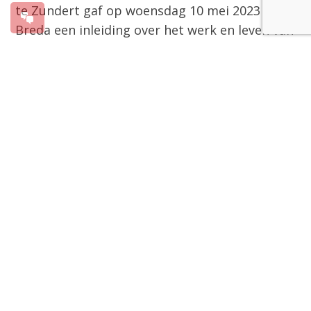
te Zundert gaf op woensdag 10 mei 2023 in
Breda een inleiding over het werk en leven van
de heilige Bernardus. In zijn uiteenzetting
brengt Van Belle de veelzijdige heilige
Bernardus van Clairvaux dichterbij.
Bernardus staat onder meer bekend als
ordestichter, mysticus, geestelijk vader,
theoloog, auteur van de regel van de
Tempeliers, kruistochtpreker en heilige van
Gods Kerk. Van Belle staat onder meer stil bij
de abdijen in Cluny en Citeaux, en spreekt
uitgebreid over verschillende aspecten van
Bernardus van Clairvaux.
Verdiepingspagina over Bernardus
De verdiepingsavonden over Sint Bernardus