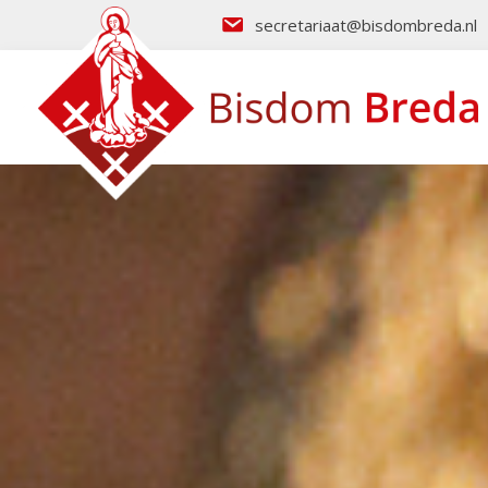
secretariaat@bisdombreda.nl