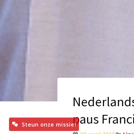
Nederlands
paus Franc
Steun onze missie!