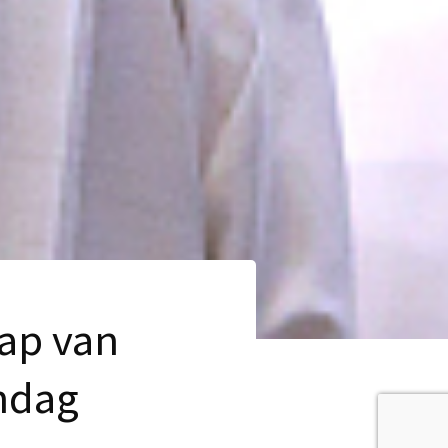
hap van
ndag