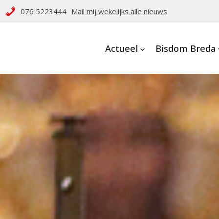
076 5223444
Mail mij wekelijks alle nieuws
Actueel
Bisdom Breda