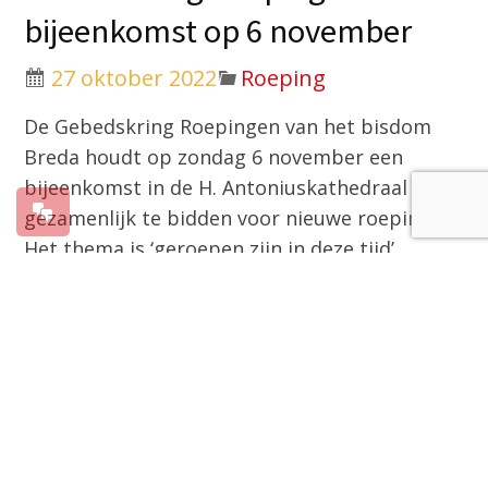
bijeenkomst op 6 november
27 oktober 2022
Roeping
De Gebedskring Roepingen van het bisdom
Breda houdt op zondag 6 november een
bijeenkomst in de H. Antoniuskathedraal om
gezamenlijk te bidden voor nieuwe roepingen.
Het thema is ‘geroepen zijn in deze tijd’.
Vicaris Wiel Wiertz verzorgt een inleiding,
waarna gelegenheid is om het eigen
roepingenverhaal met elkaar te delen.
Belangstellenden zijn van harte welkom om
met het programma mee te doen.
15:00 uur: Binnenkomst met koffie/thee (H.
Antoniuskathedraal, Sint Janstraat, Breda)