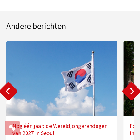
Andere berichten
Nog één jaar: de Wereldjongerendagen
Fot
van 2027 in Seoul
in 