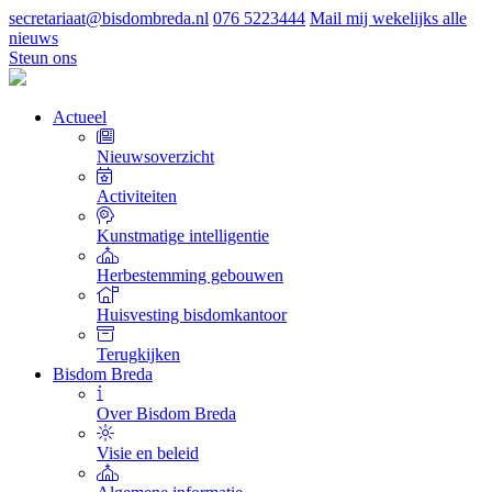
secretariaat@bisdombreda.nl
076 5223444
Mail mij wekelijks alle
nieuws
Steun ons
Actueel
Nieuwsoverzicht
Activiteiten
Kunstmatige intelligentie
Herbestemming gebouwen
Huisvesting bisdomkantoor
Terugkijken
Bisdom Breda
Over Bisdom Breda
Visie en beleid