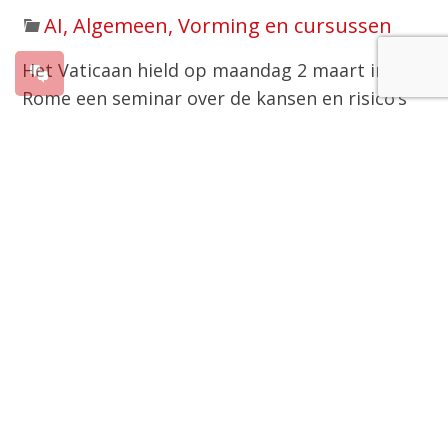
AI, Algemeen, Vorming en cursussen
Het Vaticaan hield op maandag 2 maart in
Rome een seminar over de kansen en risico’s
van kunstmatige intelligentie (AI). Het doel van
het seminar was om stil te staan bij de
ethische, maatschappelijke en geopolitieke
implicaties van AI en te onderzoeken welke rol
de Kerk kan spelen bij het bevorderen van
verantwoord gebruik en mondiale regulering.
Het initiatief kreeg volgens de organisatoren
de “waardering en aanmoediging” van paus
Leo XIV, die hoopte op “een diepere
bewustwording op dit zeer relevante en
complexe terrein.”
Centraal tijdens het seminar stond de