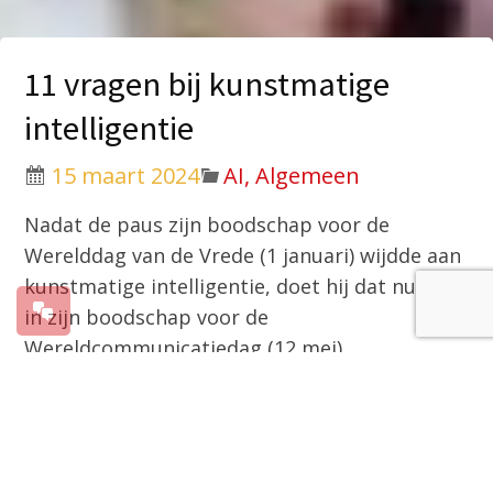
11 vragen bij kunstmatige
intelligentie
15 maart 2024
AI, Algemeen
Nadat de paus zijn boodschap voor de
Werelddag van de Vrede (1 januari) wijdde aan
kunstmatige intelligentie, doet hij dat nu ook
in zijn boodschap voor de
Wereldcommunicatiedag (12 mei).
De paus wijdt zijn boodschap voor
Wereldcommunicatiedag aan de impact van
kunstmatige intelligentie op ons samenleven.
Paus Franciscus vraagt zich af hoe we in deze