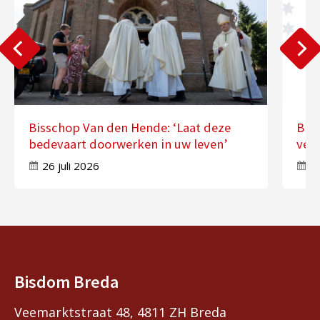
Bisschop Van den Hende: ‘Laat deze
Bis
bedevaart doorwerken in uw leven’
ver
26 juli 2026
17
Bisdom Breda
Veemarktstraat 48, 4811 ZH Breda