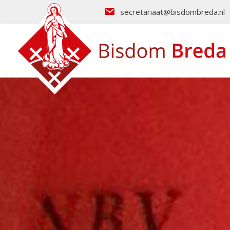
secretariaat@bisdombreda.nl