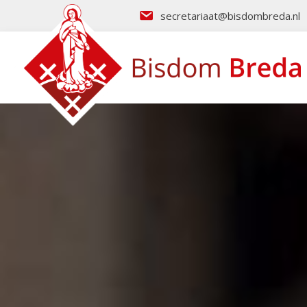
secretariaat@bisdombreda.nl