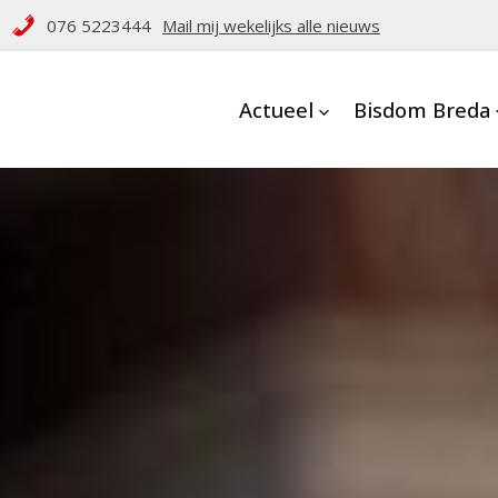
076 5223444
Mail mij wekelijks alle nieuws
Actueel
Bisdom Breda