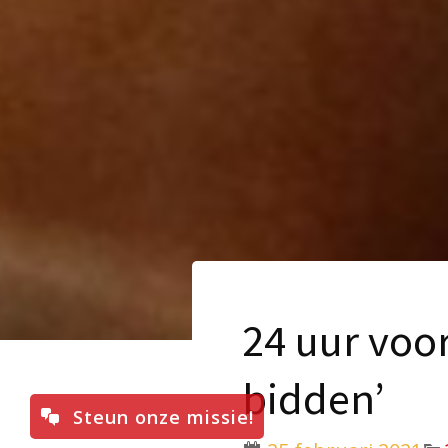
24 uur voor
bidden’
Steun onze missie!