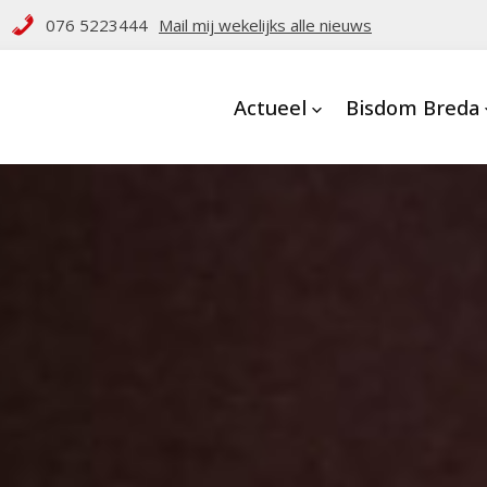
076 5223444
Mail mij wekelijks alle nieuws
Actueel
Bisdom Breda