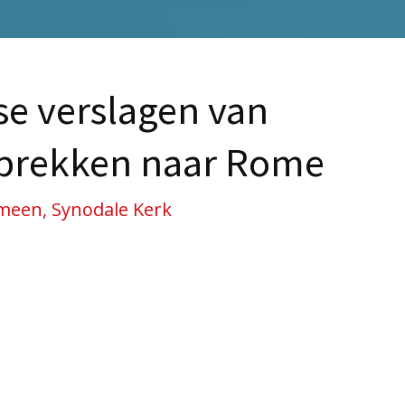
e verslagen van
prekken naar Rome
meen, Synodale Kerk
oppen hebben op woensdag 15 mei in samenspraak 
 vier samenvattingen van verslagen van synodale 
syntheses van gesprekken in de zeven Nederlandse
 maatschappelijke organisaties en katholieke leken
van de zestiende Gewone Algemene Bisschoppensyno
naar voren, om in de Kerk verder over na te denken