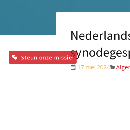
Nederlands
synodeges
Steun onze missie!
17 mei 2024
Alge
De Nederlandse bissch
Werkgroep Synodaliteit
gestuurd. Het gaat om 
religieuzen, katholieke
Vanuit de vergadering 
kwam een aantal punten 