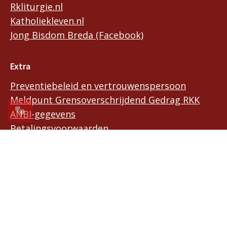
Rkliturgie.nl
Katholiekleven.nl
Jong Bisdom Breda (Facebook)
Extra
Preventiebeleid en vertrouwenspersoon
Meldpunt Grensoverschrijdend Gedrag RKK
ANBI-gegevens
Betalingsvoorwaarden
Documentatie
In- en uitschrijven
Winkeltje
Pers en communicatie