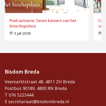
Podcastserie: Zeven kamers van het
Cur
bisschopshuis
zom
3 juli 2026
2
Bisdom Breda
Veemarktstraat 48, 4811 ZH Breda
Postbus 90189, 4800 RN Breda
T 076 5223444
E secretariaat@bisdombreda.nl