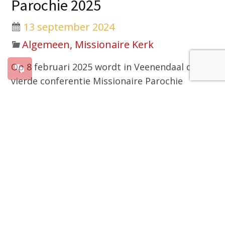
Parochie 2025
13 september 2024
Algemeen, Missionaire Kerk
Op 8 februari 2025 wordt in Veenendaal de
vierde conferentie Missionaire Parochie
gehouden. Dit jaar is gekozen voor het thema
“Blijf in Mij” – een thema wat uitnodigt om na
te denken over de betekenis van
verbondenheid met Jezus Christus in het leven
van iedere dag, voor gelovigen én voor
parochies.
Na de positieve ervaringen van de afgelopen
jaren hopen we als organisatie opnieuw op
een dag van inspiratie en ontmoeting, die