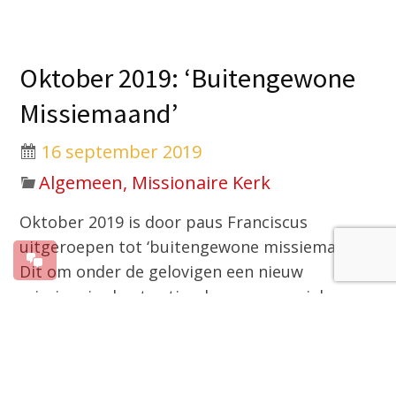
Oktober 2019: ‘Buitengewone
Missiemaand’
16 september 2019
Algemeen, Missionaire Kerk
Oktober 2019 is door paus Franciscus
uitgeroepen tot ‘buitengewone missiemaand’.
Dit om onder de gelovigen een nieuw
missionair elan te stimuleren en speciale
aandacht te vragen voor de missie en
missionarissen over de hele wereld. In zijn
boodschap voor Wereldmissiedag, zondag 20
oktober, zegt de paus: “De Kerk heeft een