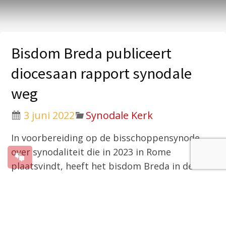
Bisdom Breda publiceert
diocesaan rapport synodale
weg
3 juni 2022
Synodale Kerk
In voorbereiding op de bisschoppensynode
over synodaliteit die in 2023 in Rome
plaatsvindt, heeft het bisdom Breda in de
periode van oktober 2021 tot en met april
2022 met ruim 700 mensen
geloofsgesprekken gehouden. Een synthese
van deze diocesane raadpleging is nu als