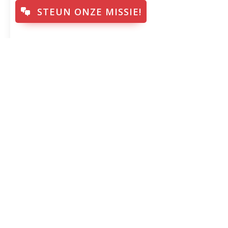
STEUN ONZE MISSIE!
WJD@Home op Ameland:
Voor
beleef het mee via de
WJD-
livestream
bisd
25 januari 2024
22 juli
Bisdom Breda