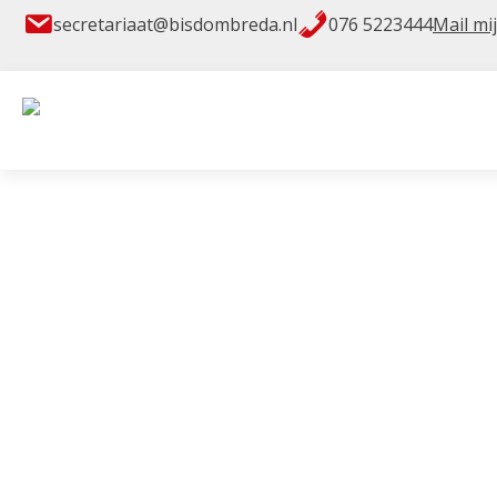
secretariaat@bisdombreda.nl
076 5223444
Mail mij