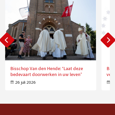
Bisschop Van den Hende: ‘Laat deze
Bis
bedevaart doorwerken in uw leven’
ver
26 juli 2026
17