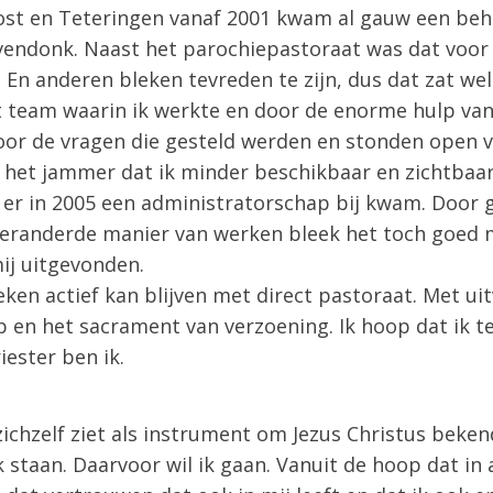
ost en Teteringen vanaf 2001 kwam al gauw een beho
endonk. Naast het parochiepastoraat was dat voor m
. En anderen bleken tevreden te zijn, dus dat zat we
t team waarin ik werkte en door de enorme hulp van
or de vragen die gesteld werden en stonden open v
 het jammer dat ik minder beschikbaar en zichtbaar 
 er in 2005 een administratorschap bij kwam. Door 
veranderde manier van werken bleek het toch goed m
ij uitgevonden.
deken actief kan blijven met direct pastoraat. Met ui
 en het sacrament van verzoening. Ik hoop dat ik t
iester ben ik.
 zichzelf ziet als instrument om Jezus Christus beken
ik staan. Daarvoor wil ik gaan. Vanuit de hoop dat i