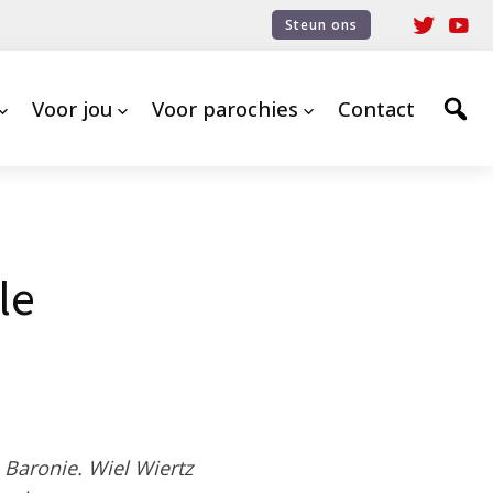
Steun ons
Voor jou
Voor parochies
Contact
le
 Baronie. Wiel Wiertz