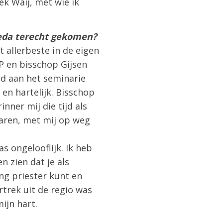
k Waij, met wie ik
reda terecht gekomen?
t allerbeste in de eigen
P en bisschop Gijsen
gd aan het seminarie
 en hartelijk. Bisschop
nner mij die tijd als
waren, met mij op weg
s ongelooflijk. Ik heb
n zien dat je als
ng priester kunt en
trek uit de regio was
ijn hart.