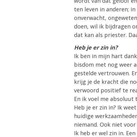
wordt van dat geloof en
ten leven in anderen; i
onverwacht, ongeweten, 
doen, wil ik bijdragen o
dat kan als priester. Da
Heb je er zin in?
Ik ben in mijn hart dan
bisdom met nog weer an
gestelde vertrouwen. En
krijg je de kracht die n
verwoord positief te re
En ik voel me absoluut 
Heb je er zin in? Ik we
huidige werkzaamheden 
niemand. Ook niet voor 
Ik heb er wel zin in. Ee