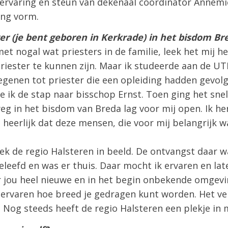
ervaring en steun van dekenaal coördinator Annemie
ing vorm.
er (je bent geboren in Kerkrade) in het bisdom B
t nogal wat priesters in de familie, leek het mij he
iester te kunnen zijn. Maar ik studeerde aan de UT
iegenen tot priester die een opleiding hadden gevol
te ik de stap naar bisschop Ernst. Toen ging het snel
eg in het bisdom van Breda lag voor mij open. Ik heri
 heerlijk dat deze mensen, die voor mij belangrijk 
ek de regio Halsteren in beeld. De ontvangst daar wa
leefd en was er thuis. Daar mocht ik ervaren en late
r jou heel nieuwe en in het begin onbekende omgevi
 ervaren hoe breed je gedragen kunt worden. Het ver
 Nog steeds heeft de regio Halsteren een plekje in m