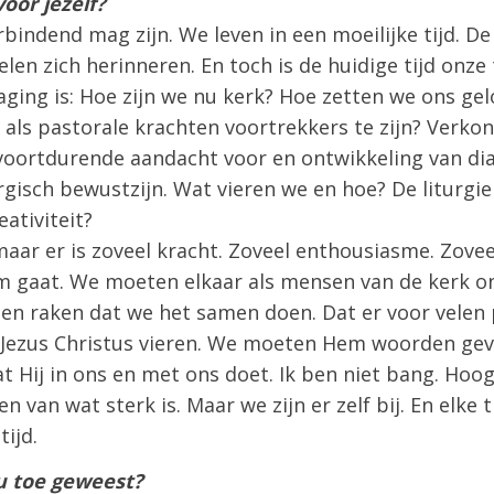
voor jezelf?
rbindend mag zijn. We leven in een moeilijke tijd. De
len zich herinneren. En toch is de huidige tijd onze
aging is: Hoe zijn we nu kerk? Hoe zetten we ons ge
 als pastorale krachten voortrekkers te zijn? Verko
 voortdurende aandacht voor en ontwikkeling van dia
urgisch bewustzijn. Wat vieren we en hoe? De liturgie
eativiteit?
maar er is zoveel kracht. Zoveel enthousiasme. Zove
m gaat. We moeten elkaar als mensen van de kerk o
en raken dat we het samen doen. Dat er voor velen p
 Jezus Christus vieren. We moeten Hem woorden gev
 Hij in ons en met ons doet. Ik ben niet bang. Hoo
 van wat sterk is. Maar we zijn er zelf bij. En elke t
tijd.
nu toe geweest?