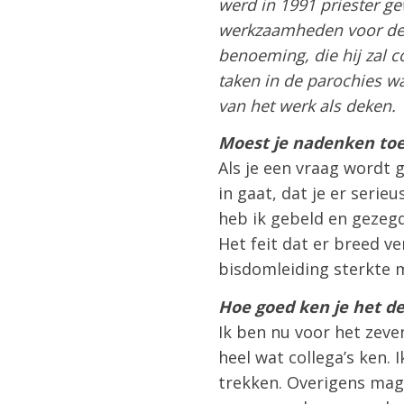
werd in 1991 priester ge
werkzaamheden voor de 
benoeming, die hij zal
taken in de parochies wa
van het werk als deken.
Moest je nadenken to
Als je een vraag wordt g
in gaat, dat je er seri
heb ik gebeld en gezegd
Het feit dat er breed v
bisdomleiding sterkte m
Hoe goed ken je het d
Ik ben nu voor het zeve
heel wat collega’s ken. 
trekken. Overigens mag 