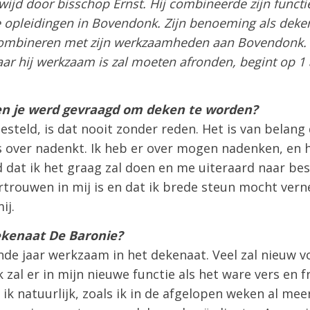
wijd door bisschop Ernst. Hij combineerde zijn functi
opleidingen in Bovendonk. Zijn benoeming als deken
 combineren met zijn werkzaamheden aan Bovendonk. 
ar hij werkzaam is zal moeten afronden, begint op 1 a
en je werd gevraagd om deken te worden?
esteld, is dat nooit zonder reden. Het is van belang 
eus over nadenkt. Ik heb er over mogen nadenken, en
 dat ik het graag zal doen en me uiteraard naar bes
ertrouwen in mij is en dat ik brede steun mocht ver
ij.
ekenaat De Baronie?
nde jaar werkzaam in het dekenaat. Veel zal nieuw vo
Ik zal er in mijn nieuwe functie als het ware vers en 
ik natuurlijk, zoals ik in de afgelopen weken al me