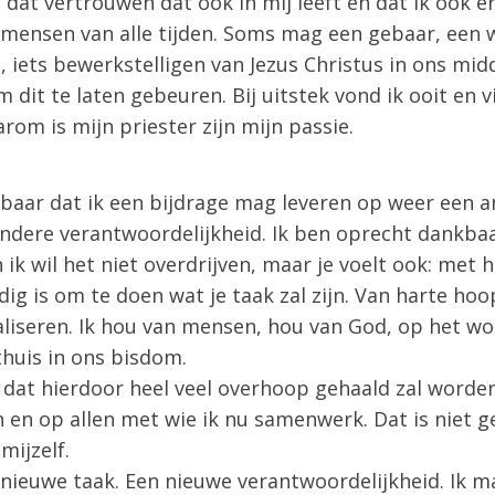
 dat vertrouwen dat ook in mij leeft en dat ik ook e
n mensen van alle tijden. Soms mag een gebaar, een
iets bewerkstelligen van Jezus Christus in ons midd
m dit te laten gebeuren. Bij uitstek vond ik ooit en v
arom is mijn priester zijn mijn passie.
kbaar dat ik een bijdrage mag leveren op weer een a
dere verantwoordelijkheid. Ik ben oprecht dankbaar
 ik wil het niet overdrijven, maar je voelt ook: met
odig is om te doen wat je taak zal zijn. Van harte hoop
aliseren. Ik hou van mensen, hou van God, op het wo
thuis in ons bisdom.
et dat hierdoor heel veel overhoop gehaald zal worden
en op allen met wie ik nu samenwerk. Dat is niet g
mijzelf.
n nieuwe taak. Een nieuwe verantwoordelijkheid. Ik m