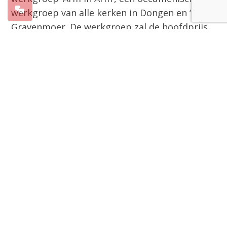
werkgroep van alle kerken in Dongen en ‘s-
Gravenmoer. De werkgroep zal de hoofdprijs
op zondag 3 februari ontvangen uit handen
van bisschop Liesen. De jury van de
Antoniusprijs 2018 vindt dat Arm in Arm op
gedegen wijze ‘arm in arm’ met de kwetsbare
medemens optrekt. Met een inspirerende en
verbindende aanpak vormt deze werkgroep
een voorbeeld voor anderen.
Projectmedewerker Marc de Koning
interviewde voor het decembernummer van
‘Diaconie en parochie’ vertegenwoordigers van
deze groep. Marc de Koning sprak met Christ
Timmermans, de secretaris, en voorzitter
Harrie Broeders. De werkgroep ‘Arm in Arm’