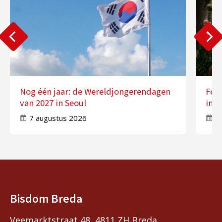
Nog één jaar: de Wereldjongerendagen
Fot
van 2027 in Seoul
in 
7 augustus 2026
7
Bisdom Breda
Veemarktstraat 48, 4811 ZH Breda