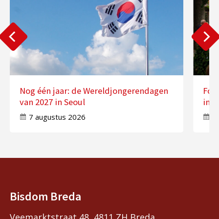
Nog één jaar: de Wereldjongerendagen
Fot
van 2027 in Seoul
in 
7 augustus 2026
7
Bisdom Breda
Veemarktstraat 48, 4811 ZH Breda