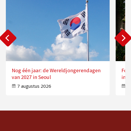
Nog één jaar: de Wereldjongerendagen
Fot
van 2027 in Seoul
in 
7 augustus 2026
7