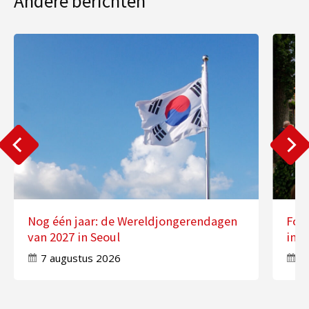
Andere berichten
Nog één jaar: de Wereldjongerendagen
Fot
van 2027 in Seoul
in 
7 augustus 2026
7