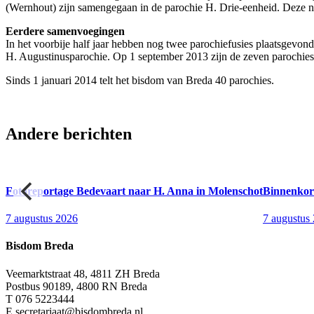
(Wernhout) zijn samengegaan in de parochie H. Drie-eenheid. Deze 
Eerdere samenvoegingen
In het voorbije half jaar hebben nog twee parochiefusies plaatsgev
H. Augustinusparochie. Op 1 september 2013 zijn de zeven parochi
Sinds 1 januari 2014 telt het bisdom van Breda 40 parochies.
Andere berichten
26
Fotoreportage Bedevaart naar H. Anna in Molenschot
Binnenkort
7 augustus 2026
7 augustus
Bisdom Breda
Veemarktstraat 48, 4811 ZH Breda
Postbus 90189, 4800 RN Breda
T 076 5223444
E secretariaat@bisdombreda.nl