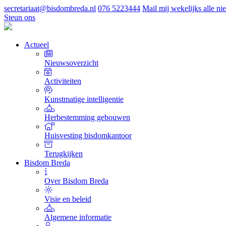
secretariaat@bisdombreda.nl
076 5223444
Mail mij wekelijks alle n
Steun ons
Actueel
Nieuwsoverzicht
Activiteiten
Kunstmatige intelligentie
Herbestemming gebouwen
Huisvesting bisdomkantoor
Terugkijken
Bisdom Breda
Over Bisdom Breda
Visie en beleid
Algemene informatie