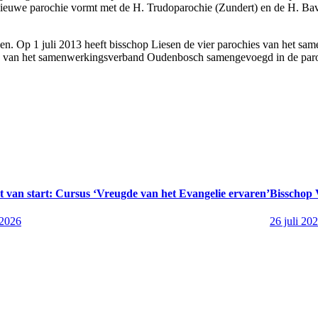
nieuwe parochie vormt met de H. Trudoparochie (Zundert) en de H. Ba
onden. Op 1 juli 2013 heeft bisschop Liesen de vier parochies van he
es van het samenwerkingsverband Oudenbosch samengevoegd in de paro
 van start: Cursus ‘Vreugde van het Evangelie ervaren’
Bisschop 
 2026
26 juli 20