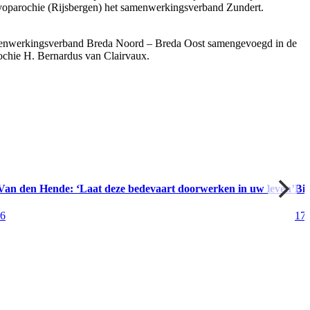
voparochie (Rijsbergen) het samenwerkingsverband Zundert.
t samenwerkingsverband Breda Noord – Breda Oost samengevoegd in de
chie H. Bernardus van Clairvaux.
Van den Hende: ‘Laat deze bedevaart doorwerken in uw leven’
Bis
26
17 