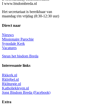
I www.bisdombreda.nl
Het secretariaat is bereikbaar van
maandag t/m vrijdag (8:30-12:30 uur)
Direct naar
Nieuws
Missionaire Parochie
Synodale Kerk
Vacatures
Steun het bisdom Breda
Interessante links
Rkkerk.nl
Rkbijbel.nl
Rkliturgie.nl
Katholiekleven.nl
Jong Bisdom Breda (Facebook)
Extra