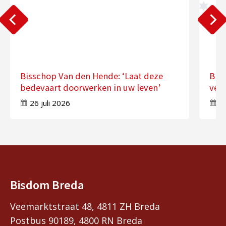
Bisschop Van den Hende: ‘Laat deze
Bis
bedevaart doorwerken in uw leven’
ver
26 juli 2026
17
Bisdom Breda
Veemarktstraat 48, 4811 ZH Breda
Postbus 90189, 4800 RN Breda