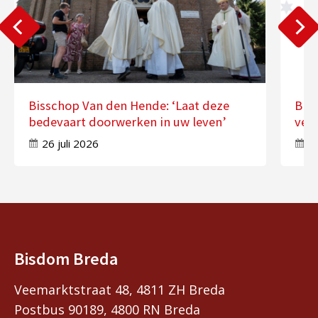
Bisschop Van den Hende: ‘Laat deze
Bis
bedevaart doorwerken in uw leven’
ver
26 juli 2026
17
Bisdom Breda
Veemarktstraat 48, 4811 ZH Breda
Postbus 90189, 4800 RN Breda