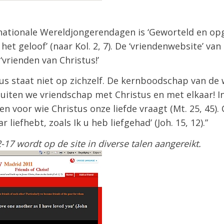
nationale Wereldjongerendagen is ‘Geworteld en op
 het geloof’ (naar Kol. 2, 7). De ‘vriendenwebsite’ v
‘vrienden van Christus!’
s staat niet op zichzelf. De kernboodschap van de w
uiten we vriendschap met Christus en met elkaar! I
 voor wie Christus onze liefde vraagt (Mt. 25, 45). Ch
r liefhebt, zoals Ik u heb liefgehad’ (Joh. 15, 12).”
2-17 wordt op de site in diverse talen aangereikt.