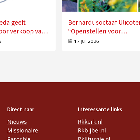
eda geeft
Bernardusoctaaf Ulicote
oor verkoop van
“Openstellen voor
n
veranderingen in je leve
6
17 juli 2026
Direct naar
Interessante links
Nieuws
Rkkerk.nl
Missionaire
Rkbijbel.nl
Parochie
Rkliturgie.nl