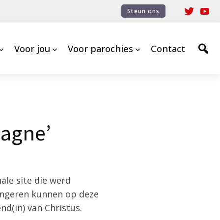
Steun ons
Voor jou
Voor parochies
Contact
pagne’
le site die werd
Jongeren kunnen op deze
nd(in) van Christus.