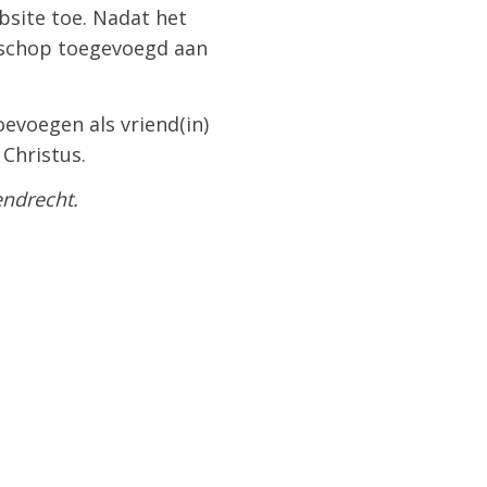
bsite toe. Nadat het
isschop toegevoegd aan
oevoegen als vriend(in)
 Christus.
endrecht.