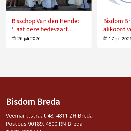
Bisschop Van den Hende:
Bisdom Br
‘Laat deze bedevaart
akkoord v
doorwerken in uw leven’
zes kerke
26 juli 2026
17 juli 202
Bisdom Breda
Veemarktstraat 48, 4811 ZH Breda
Postbus 90189, 4800 RN Breda