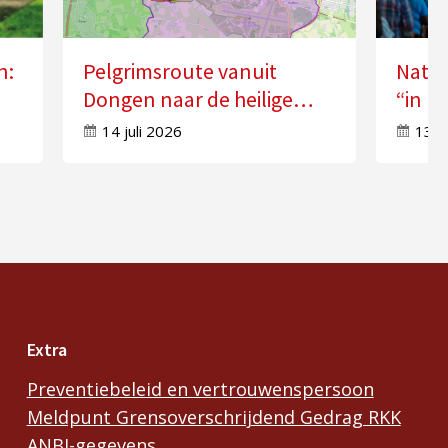
n:
Pelgrimsroute vanuit
Natio
Dongen naar de heilige
“in k
n”
Anna in Molenschot
Geest
14 juli 2026
13 j
Extra
Preventiebeleid en vertrouwenspersoon
Meldpunt Grensoverschrijdend Gedrag RKK
ANBI-gegevens