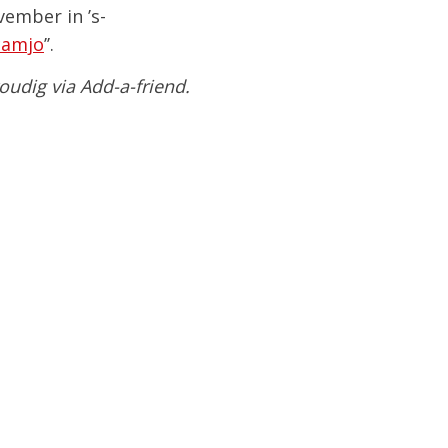
ember in ’s-
camjo
’’.
voudig via Add-a-friend.