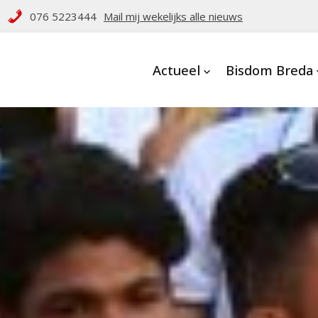
076 5223444
Mail mij wekelijks alle nieuws
Actueel
Bisdom Breda