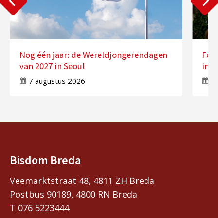
Nog één jaar: de Wereldjongerendagen
Fot
van 2027 in Seoul
in 
7 augustus 2026
7
Bisdom Breda
Veemarktstraat 48, 4811 ZH Breda
Postbus 90189, 4800 RN Breda
T 076 5223444