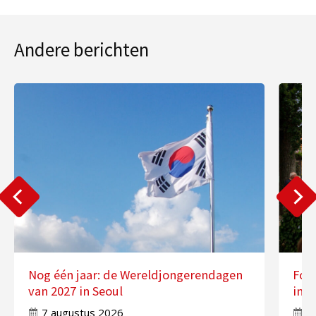
Andere berichten
Nog één jaar: de Wereldjongerendagen
Fot
van 2027 in Seoul
in 
7 augustus 2026
7