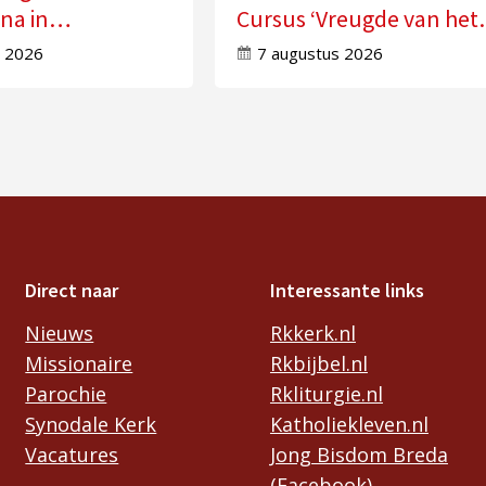
na in
Cursus ‘Vreugde van het
ot
Evangelie ervaren’
s 2026
7 augustus 2026
Direct naar
Interessante links
Nieuws
Rkkerk.nl
Missionaire
Rkbijbel.nl
Parochie
Rkliturgie.nl
Synodale Kerk
Katholiekleven.nl
Vacatures
Jong Bisdom Breda
(Facebook)