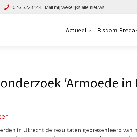
076 5223444
Mail mij wekelijks alle nieuws
Actueel
Bisdom Breda
 onderzoek ‘Armoede in
een
erden in Utrecht de resultaten gepresenteerd van 