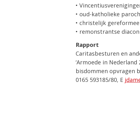
• Vincentiusvereniginge
• oud-katholieke paroch
• christelijk gereforme
• remonstrantse diacon
Rapport
Caritasbesturen en and
‘Armoede in Nederland 2
bisdommen opvragen bij
0165 593185/80, E
jdam