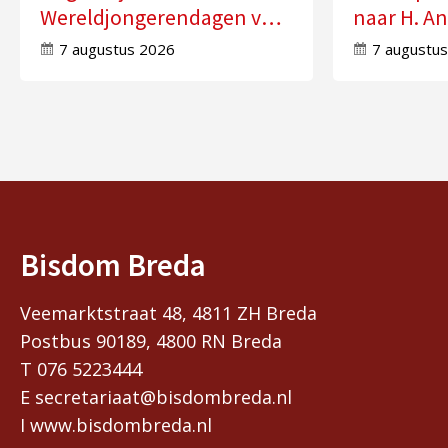
Wereldjongerendagen van
naar H. An
2027 in Seoul
Molensch
7 augustus 2026
7 augustu
Bisdom Breda
Veemarktstraat 48, 4811 ZH Breda
Postbus 90189, 4800 RN Breda
T 076 5223444
E secretariaat@bisdombreda.nl
I www.bisdombreda.nl