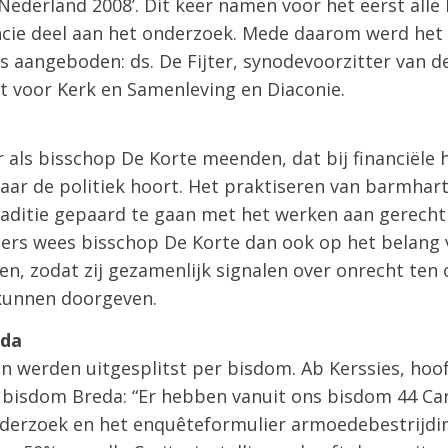
Nederland 2008’. Dit keer namen voor het eerst all
cie deel aan het onderzoek. Mede daarom werd het
s aangeboden: ds. De Fijter, synodevoorzitter van 
t voor Kerk en Samenleving en Diaconie.
 als bisschop De Korte meenden, dat bij financiële
aar de politiek hoort. Het praktiseren van barmhar
 traditie gepaard te gaan met het werken aan gerechti
rs wees bisschop De Korte dan ook op het belang 
ken, zodat zij gezamenlijk signalen over onrecht te
 kunnen doorgeven.
eda
n werden uitgesplitst per bisdom. Ab Kerssies, hoo
t bisdom Breda: “Er hebben vanuit ons bisdom 44 Ca
erzoek en het enquêteformulier armoedebestrijding