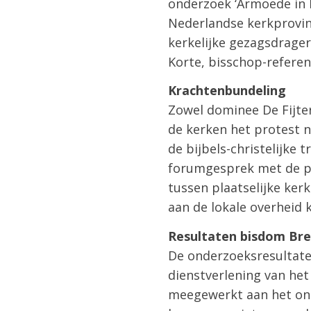
onderzoek ‘Armoede in 
Nederlandse kerkprovin
kerkelijke gezagsdrager
Korte, bisschop-referen
Krachtenbundeling
Zowel dominee De Fijter
de kerken het protest n
de bijbels-christelijke
forumgesprek met de pe
tussen plaatselijke ker
aan de lokale overheid
Resultaten bisdom Br
De onderzoeksresultate
dienstverlening van he
meegewerkt aan het ond