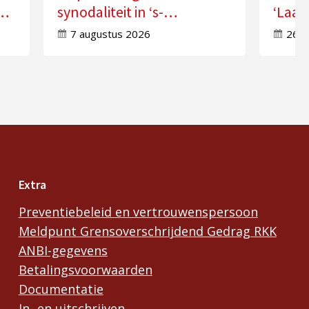
synodaliteit in ‘s-
‘Laat
Hertogenbosch
doorw
7 augustus 2026
26 j
Extra
Preventiebeleid en vertrouwenspersoon
Meldpunt Grensoverschrijdend Gedrag RKK
ANBI-gegevens
Betalingsvoorwaarden
Documentatie
In- en uitschrijven