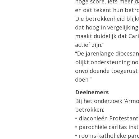
hoge score, iets meer 
en dat tekent hun betr
Die betrokkenheid blijkt
dat hoog in vergelijkin
maakt duidelijk dat Ca
actief zijn.”
“De jarenlange diocesa
blijkt ondersteuning n
onvoldoende toegerust 
doen.”
Deelnemers
Bij het onderzoek ‘Armo
betrokken:
• diaconieën Protestant
• parochiële caritas inst
• rooms-katholieke paro