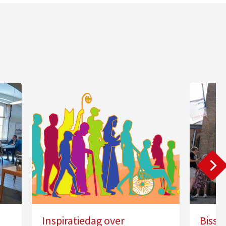
Inspiratiedag over
Bissc