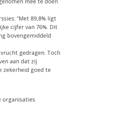
te genomen mee te doen
ssies: “Met 89,8% ligt
ke cijfer van 76%. Dit
ding bovengemiddeld
 vrucht gedragen. Toch
en aan dat zij
e zekerheid goed te
e organisaties