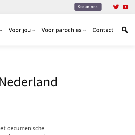
Steun ons
Voor jou
Voor parochies
Contact
 Nederland
het oecumenische