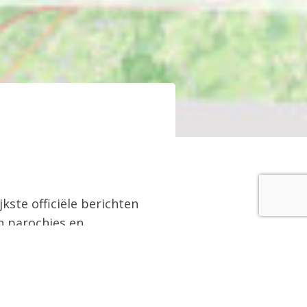
kste officiële berichten
n parochies en
jaar verschenen Jaarboek
erscheen.
 diverse parochies,