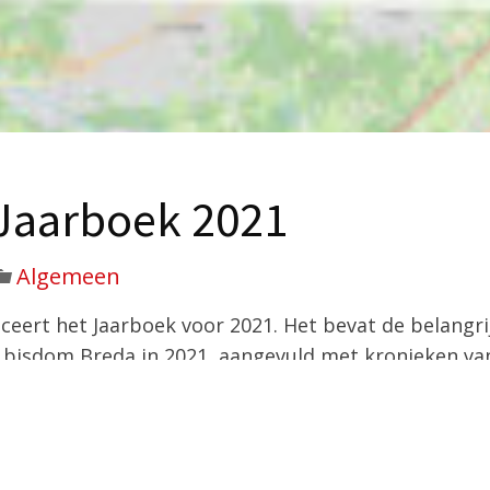
 Jaarboek 2021
Algemeen
eert het Jaarboek voor 2021. Het bevat de belangrij
bisdom Breda in 2021, aangevuld met kronieken va
over dit jaar. Het jaarboek volgt op het eerder dit 
pplement over de periode 2013 – 2019 dat in 2020 v
 de indeling van 2020, Onder de titel Chronica geven