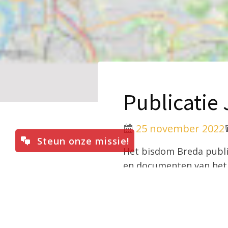
Publicatie
25 november 2022
Steun onze missie!
Het bisdom Breda public
en documenten van het 
religieuze congregaties 
2021 en het Analecta Su
Het Jaarboek 2021 volgt