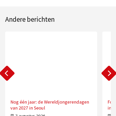
Andere berichten
Nog één jaar: de Wereldjongerendagen
Fot
van 2027 in Seoul
in 
7 augustus 2026
7