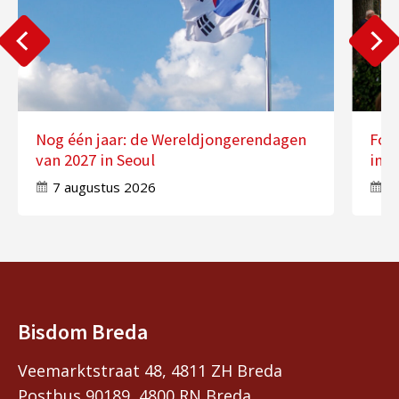
Nog één jaar: de Wereldjongerendagen
Fot
van 2027 in Seoul
in 
7 augustus 2026
7
Bisdom Breda
Veemarktstraat 48, 4811 ZH Breda
Postbus 90189, 4800 RN Breda