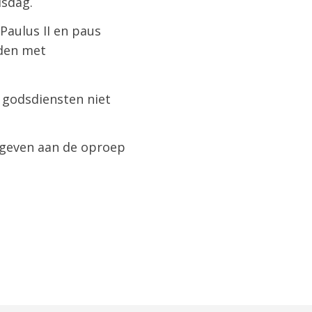
dsdag.
Paulus II en paus
uden met
t godsdiensten niet
 geven aan de oproep