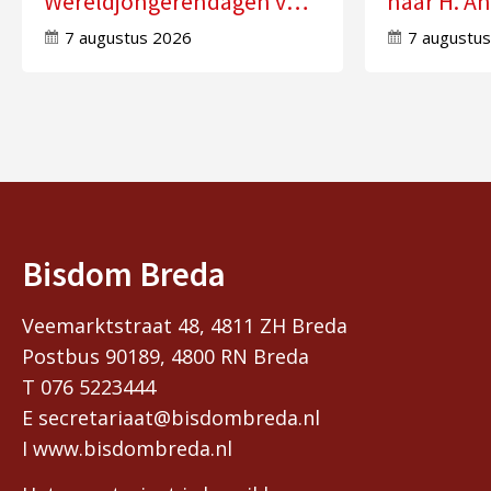
Wereldjongerendagen van
naar H. An
2027 in Seoul
Molensch
7 augustus 2026
7 augustu
Bisdom Breda
Veemarktstraat 48, 4811 ZH Breda
Postbus 90189, 4800 RN Breda
T 076 5223444
E secretariaat@bisdombreda.nl
I www.bisdombreda.nl