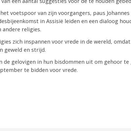
 van een aantal suggesties voor de te houden gebe
 het voetspoor van zijn voorgangers, paus Johannes 
desbijeenkomst in Assisië leiden en een dialoog ho
andere religies.
eligies zich inspannen voor vrede in de wereld, omda
n geweld en strijd.
n de gelovigen in hun bisdommen uit om gehoor te
eptember te bidden voor vrede.