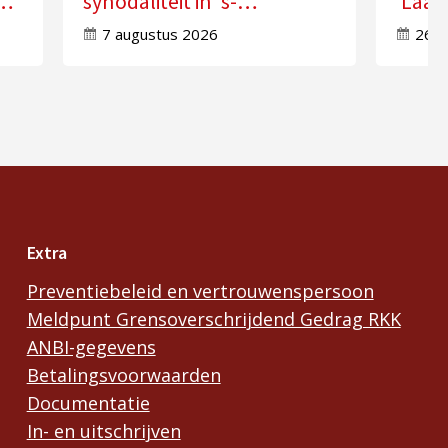
synodaliteit in ‘s-
‘Laat
Hertogenbosch
doorw
7 augustus 2026
26 j
Extra
Preventiebeleid en vertrouwenspersoon
Meldpunt Grensoverschrijdend Gedrag RKK
ANBI-gegevens
Betalingsvoorwaarden
Documentatie
In- en uitschrijven