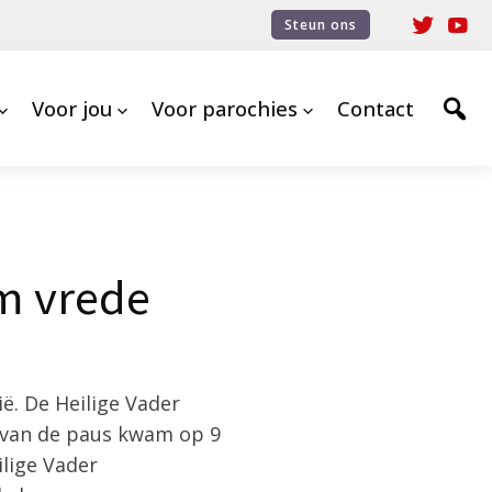
Steun ons
Voor jou
Voor parochies
Contact
om vrede
ë. De Heilige Vader
k van de paus kwam op 9
ilige Vader