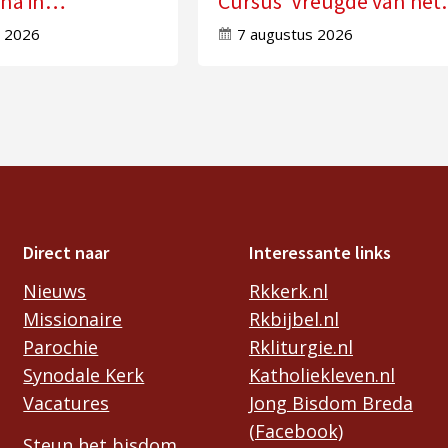
na in
Cursus ‘Vreugde van het
ot
Evangelie ervaren’
s 2026
7 augustus 2026
Direct naar
Interessante links
Nieuws
Rkkerk.nl
Missionaire
Rkbijbel.nl
Parochie
Rkliturgie.nl
Synodale Kerk
Katholiekleven.nl
Vacatures
Jong Bisdom Breda
(Facebook)
Steun het bisdom