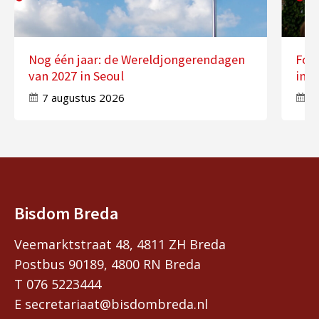
Nog één jaar: de Wereldjongerendagen
Fot
van 2027 in Seoul
in 
7 augustus 2026
7
Bisdom Breda
Veemarktstraat 48, 4811 ZH Breda
Postbus 90189, 4800 RN Breda
T 076 5223444
E secretariaat@bisdombreda.nl