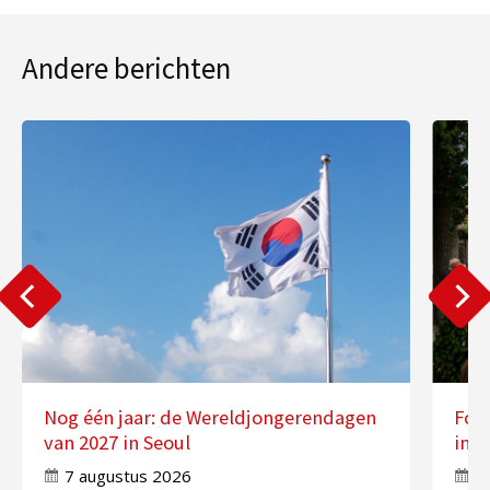
Andere berichten
Nog één jaar: de Wereldjongerendagen
Fot
van 2027 in Seoul
in 
7 augustus 2026
7