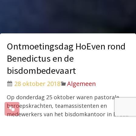
Ontmoetingsdag HoEven rond
Benedictus en de
bisdombedevaart
28 oktober 2018
Algemeen
Op donderdag 25 oktober waren pastorale
beroepskrachten, teamassistenten en
medewerkers van het bisdomkantoor in Breda
bijeen voor de tweejaarlijkse HoEven-dag. De
ontmoetingsdag in Hoeven (Centrum