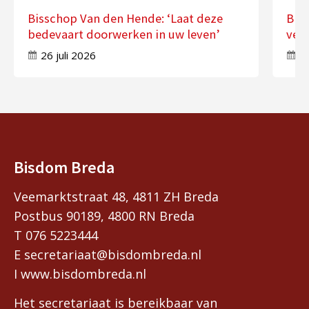
Bisschop Van den Hende: ‘Laat deze
Bis
bedevaart doorwerken in uw leven’
ver
26 juli 2026
17
Bisdom Breda
Veemarktstraat 48, 4811 ZH Breda
Postbus 90189, 4800 RN Breda
T 076 5223444
E secretariaat@bisdombreda.nl
I www.bisdombreda.nl
Het secretariaat is bereikbaar van