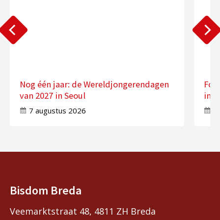
Nog één jaar: de Wereldjongerendagen
Fot
van 2027 in Seoul
in 
7 augustus 2026
7
Bisdom Breda
Veemarktstraat 48, 4811 ZH Breda