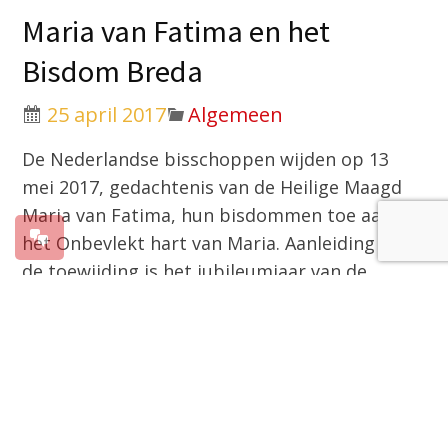
Maria van Fatima en het
Bisdom Breda
25 april 2017
Algemeen
De Nederlandse bisschoppen wijden op 13
mei 2017, gedachtenis van de Heilige Maagd
Maria van Fatima, hun bisdommen toe aan
het Onbevlekt hart van Maria. Aanleiding voor
de toewijding is het jubileumjaar van de
verschijningen van Maria, honderd jaar
geleden, in Fatima te Portugal. De toewijding
van de Nederlandse bisdommen gebeurt in
een vesperviering in de Onze Lieve
Vrouwebasiliek van Maastricht (15.00 uur).