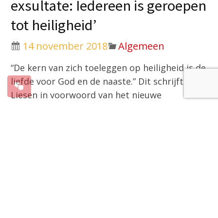
exsultate: Iedereen is geroepen
tot heiligheid’
14 november 2018
Algemeen
“De kern van zich toeleggen op heiligheid is de
liefde voor God en de naaste.” Dit schrijft Mgr.
Liesen in voorwoord van het nieuwe
bisdommagazine. Het magazine verschijnt
zaterdag 17 november en heeft als thema
‘Gaudete et exsultate: Iedereen is geroepen
tot heiligheid’.
Gaudete et exsultate (‘Verheugt u en juicht’) is
de titel van de apostolische exhortatie van
paus Franciscus over de roeping tot heiligheid
in de hedendaagse wereld. Mgr. Liesen: “Deze