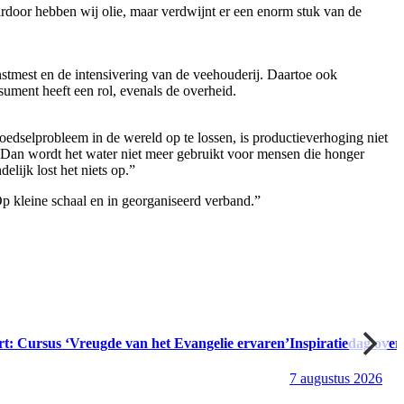
ardoor hebben wij olie, maar verdwijnt er een enorm stuk van de
stmest en de intensivering van de veehouderij. Daartoe ook
ument heeft een rol, evenals de overheid.
edselprobleem in de wereld op te lossen, is productieverhoging niet
. Dan wordt het water niet meer gebruikt voor mensen die honger
lijk lost het niets op.”
Op kleine schaal en in georganiseerd verband.”
rt: Cursus ‘Vreugde van het Evangelie ervaren’
Inspiratiedag over
7 augustus 2026