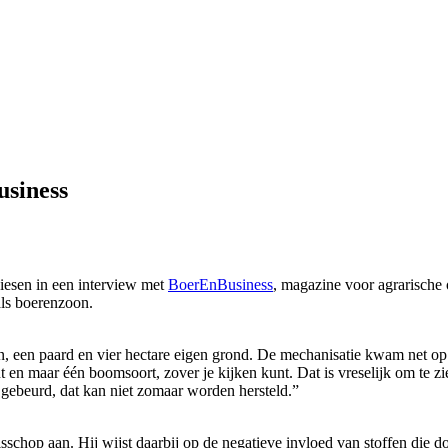
usiness
Liesen in een interview met
BoerEnBusiness
, magazine voor agrarische 
als boerenzoon.
 een paard en vier hectare eigen grond. De mechanisatie kwam net op ga
t en maar één boomsoort, zover je kijken kunt. Dat is vreselijk om te zi
el gebeurd, dat kan niet zomaar worden hersteld.”
isschop aan. Hij wijst daarbij op de negatieve invloed van stoffen die