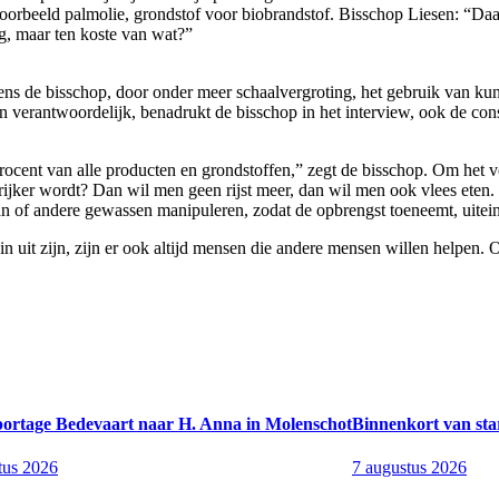
voorbeeld palmolie, grondstof voor biobrandstof. Bisschop Liesen: “Da
g, maar ten koste van wat?”
ns de bisschop, door onder meer schaalvergroting, het gebruik van kun
 verantwoordelijk, benadrukt de bisschop in het interview, ook de cons
cent van alle producten en grondstoffen,” zegt de bisschop. Om het vo
 rijker wordt? Dan wil men geen rijst meer, dan wil men ook vlees eten
 of andere gewassen manipuleren, zodat de opbrengst toeneemt, uiteinde
n uit zijn, zijn er ook altijd mensen die andere mensen willen helpen. 
portage Bedevaart naar H. Anna in Molenschot
Binnenkort van sta
tus 2026
7 augustus 2026