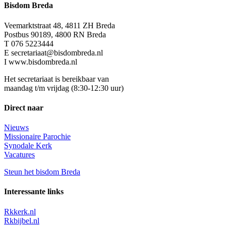
Bisdom Breda
Veemarktstraat 48, 4811 ZH Breda
Postbus 90189, 4800 RN Breda
T 076 5223444
E secretariaat@bisdombreda.nl
I www.bisdombreda.nl
Het secretariaat is bereikbaar van
maandag t/m vrijdag (8:30-12:30 uur)
Direct naar
Nieuws
Missionaire Parochie
Synodale Kerk
Vacatures
Steun het bisdom Breda
Interessante links
Rkkerk.nl
Rkbijbel.nl