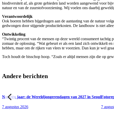
biodiversiteit af, als grote gebieden land worden aangewend voor bij
natuur en van de zuurstofvoorziening. Wij voelen ons daarbij geweldi
Verantwoordelijk
Ook boeren hebben bijgedragen aan de aantasting van de natuur volge
gedwongen door stijgende productiekosten. De landbouw is niet alleen
Ontwikkeling
“Twintig procent van de mensen op deze wereld consumeert tachtig pro
zomaar de oplossing. “Wat gebeurt er als een land zich ontwikkelt en
hebben, maar om de rijken van vlees te voorzien. Dan kun je wel graan
Toch houdt de bisschop hoop. “Zoals er altijd mensen zijn die op gewi
Andere berichten
en
Nog één jaar: de Wereldjongerendagen van 2027 in Seoul
Fotore
7 augustus 2026
7 augus