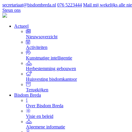
secretariaat@bisdombreda.nl
076 5223444
Mail mij wekelijks alle n
Steun ons
Actueel
Nieuwsoverzicht
Activiteiten
Kunstmatige intelligentie
Herbestemming gebouwen
Huisvesting bisdomkantoor
Terugkijken
Bisdom Breda
Over Bisdom Breda
Visie en beleid
Algemene informatie