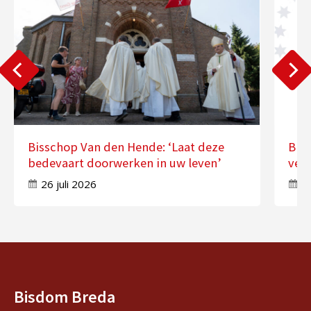
Bisschop Van den Hende: ‘Laat deze
Bis
bedevaart doorwerken in uw leven’
ver
26 juli 2026
17
Bisdom Breda