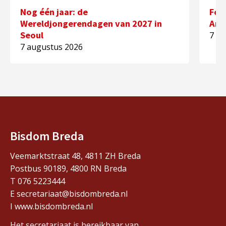
Nog één jaar: de
Fot
Wereldjongerendagen van 2027 in
Ann
Seoul
7 a
7 augustus 2026
Bisdom Breda
Veemarktstraat 48, 4811 ZH Breda
Postbus 90189, 4800 RN Breda
T 076 5223444
E secretariaat@bisdombreda.nl
I www.bisdombreda.nl
Het secretariaat is bereikbaar van