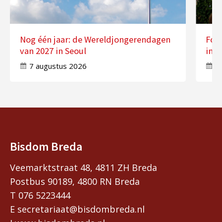
Nog één jaar: de Wereldjongerendagen
Fot
van 2027 in Seoul
in 
7 augustus 2026
7
Bisdom Breda
Veemarktstraat 48, 4811 ZH Breda
Postbus 90189, 4800 RN Breda
T 076 5223444
E secretariaat@bisdombreda.nl