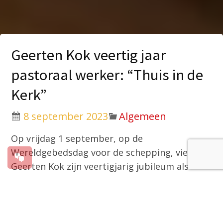
Geerten Kok veertig jaar
pastoraal werker: “Thuis in de
Kerk”
8 september 2023
Algemeen
Op vrijdag 1 september, op de
Wereldgebedsdag voor de schepping, vierde
Geerten Kok zijn veertigjarig jubileum als
pastoraal werker. De aandacht voor de
schepping en hoe wij hierin ‘thuis zijn’,
weerklonk verschillende keren op deze
feestelijke dag. Een dag met een franciscaans