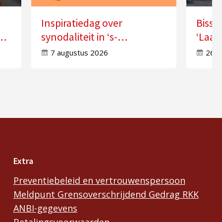
Inspiratiedag over
Bissc
synodaliteit in ‘s-
‘Laat
Hertogenbosch
doorw
7 augustus 2026
26 j
Extra
Preventiebeleid en vertrouwenspersoon
Meldpunt Grensoverschrijdend Gedrag RKK
ANBI-gegevens
Betalingsvoorwaarden