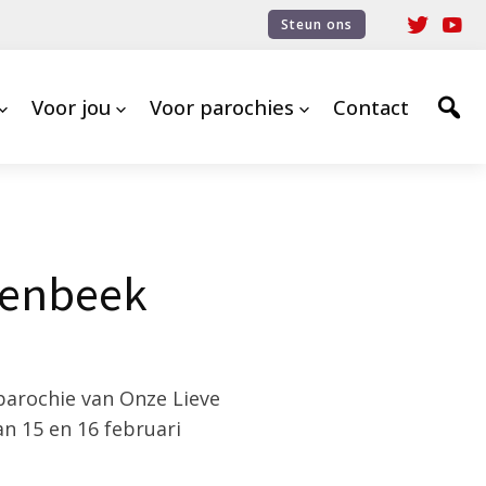
Steun ons
Voor jou
Voor parochies
Contact
senbeek
arochie van Onze Lieve
n 15 en 16 februari