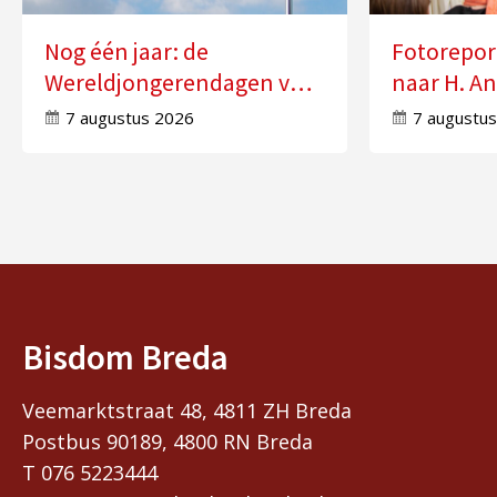
Nog één jaar: de
Fotorepor
Wereldjongerendagen van
naar H. An
2027 in Seoul
Molensch
7 augustus 2026
7 augustu
Bisdom Breda
Veemarktstraat 48, 4811 ZH Breda
Postbus 90189, 4800 RN Breda
T 076 5223444