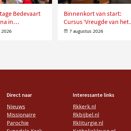
tage Bedevaart
Binnenkort van start:
na in
Cursus ‘Vreugde van het
ot
Evangelie ervaren’
s 2026
7 augustus 2026
Direct naar
Interessante links
Nieuws
Rkkerk.nl
Missionaire
Rkbijbel.nl
Parochie
Rkliturgie.nl
Synodale Kerk
Katholiekleven.nl