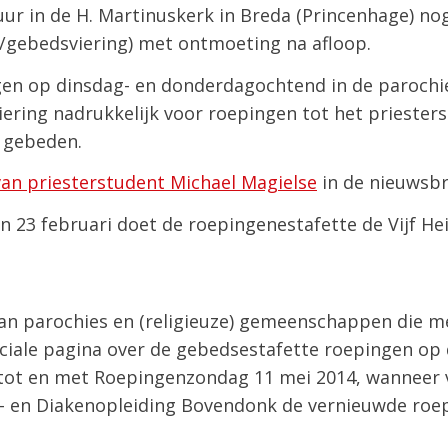
 uur in de H. Martinuskerk in Breda (Princenhage) no
e/gebedsviering) met ontmoeting na afloop.
gen op dinsdag- en donderdagochtend in de parochie
 viering nadrukkelijk voor roepingen tot het priester
n gebeden.
van priesterstudent Michael Magielse
in de nieuwsbr
n 23 februari doet de roepingenestafette de Vijf He
 van parochies en (religieuze) gemeenschappen die 
ciale pagina over de gebedsestafette roepingen op 
tot en met Roepingenzondag 11 mei 2014, wanneer 
r- en Diakenopleiding Bovendonk de vernieuwde r