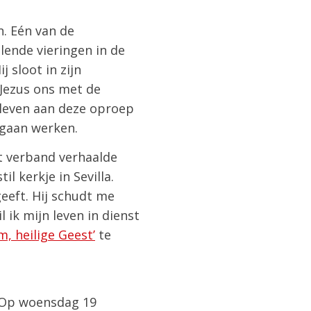
n. Eén van de
lende vieringen in de
 sloot in zijn
 Jezus ons met de
n leven aan deze oproep
 gaan werken.
it verband verhaalde
l kerkje in Sevilla.
geeft. Hij schudt me
 ik mijn leven in dienst
m, heilige Geest’
te
. Op woensdag 19