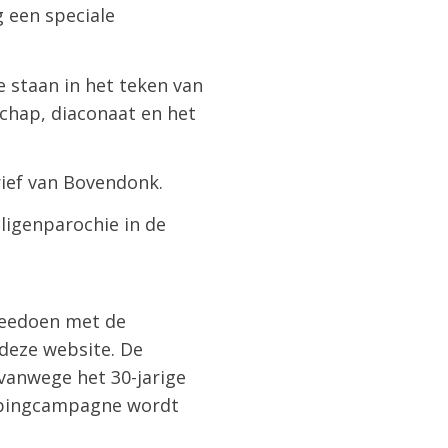
g een speciale
 staan in het teken van
schap, diaconaat en het
ief van Bovendonk.
iligenparochie in de
meedoen met de
deze website. De
vanwege het 30-jarige
oepingcampagne wordt