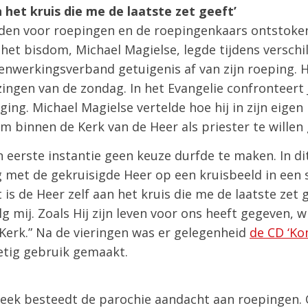
n het kruis die me de laatste zet geeft’
beden voor roepingen en de roepingenkaars ontstoke
het bisdom, Michael Magielse, legde tijdens verschil
nwerkingsverband getuigenis af van zijn roeping. Hij
ezingen van de zondag. In het Evangelie confronteert
lging. Michael Magielse vertelde hoe hij in zijn eige
 binnen de Kerk van de Heer als priester te willen
 in eerste instantie geen keuze durfde te maken. In d
met de gekruisigde Heer op een kruisbeeld in een sti
is de Heer zelf aan het kruis die me de laatste zet 
 mij. Zoals Hij zijn leven voor ons heeft gegeven, wil
 Kerk.” Na de vieringen was er gelegenheid
de CD ‘Ko
etig gebruik gemaakt.
week besteedt de parochie aandacht aan roepingen